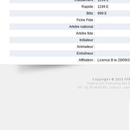
Classement :
1299 E
Rapide :
1199 E
Blitz :
999 E
Fiche Fide :
Arbitre national :
Arbitre fide :
Initiateur :
Animateur :
Entraîneur :
Affiliation :
Licence B le 29/09/
Copyright © 2015 FFE
Fédération Française des 
tél :
01 39 44 65 80
| contact :
con