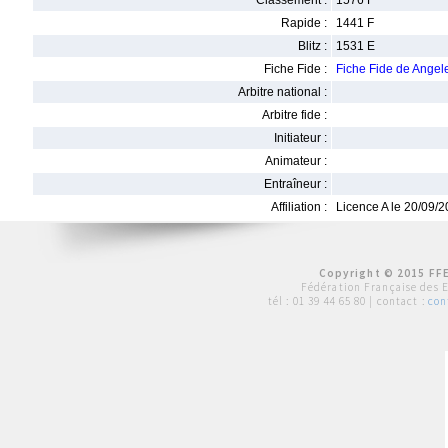
Classement :
1576 F
Rapide :
1441 F
Blitz :
1531 E
Fiche Fide :
Fiche Fide de Ange
Arbitre national :
Arbitre fide :
Initiateur :
Animateur :
Entraîneur :
Affiliation :
Licence A le 20/09/
Copyright © 2015 FFE
Fédération Française des 
tél :
01 39 44 65 80
| contact :
con