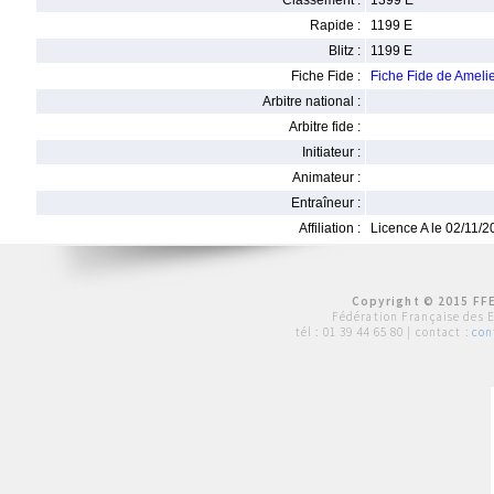
Classement :
1399 E
Rapide :
1199 E
Blitz :
1199 E
Fiche Fide :
Fiche Fide de Amel
Arbitre national :
Arbitre fide :
Initiateur :
Animateur :
Entraîneur :
Affiliation :
Licence A le 02/11/
Copyright © 2015 FFE
Fédération Française des 
tél :
01 39 44 65 80
| contact :
con