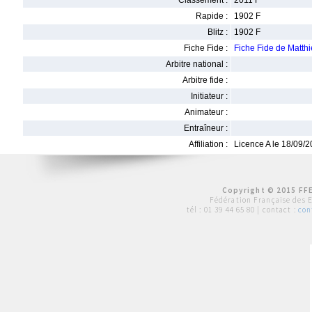
Classement :
2011 F
Rapide :
1902 F
Blitz :
1902 F
Fiche Fide :
Fiche Fide de Matt
Arbitre national :
Arbitre fide :
Initiateur :
Animateur :
Entraîneur :
Affiliation :
Licence A le 18/09/
Copyright © 2015 FFE
Fédération Française des 
tél :
01 39 44 65 80
| contact :
con