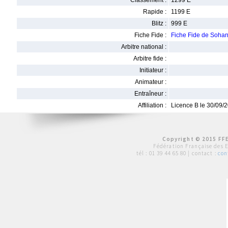
Classement :
1299 E
Rapide :
1199 E
Blitz :
999 E
Fiche Fide :
Fiche Fide de Soh
Arbitre national :
Arbitre fide :
Initiateur :
Animateur :
Entraîneur :
Affiliation :
Licence B le 30/09/
Copyright © 2015 FFE
Fédération Française des 
tél :
01 39 44 65 80
| contact :
con