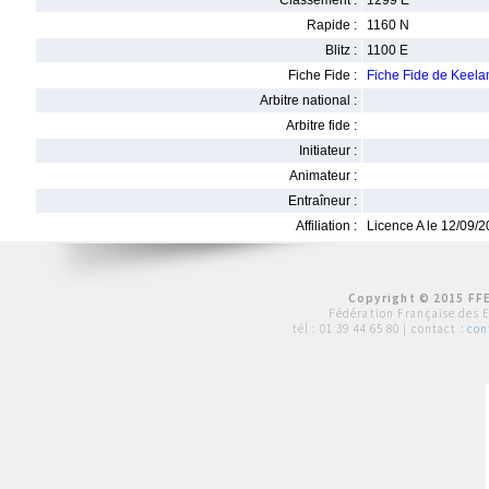
Classement :
1299 E
Rapide :
1160 N
Blitz :
1100 E
Fiche Fide :
Fiche Fide de Kee
Arbitre national :
Arbitre fide :
Initiateur :
Animateur :
Entraîneur :
Affiliation :
Licence A le 12/09/
Copyright © 2015 FFE
Fédération Française des 
tél :
01 39 44 65 80
| contact :
con