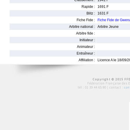
Classement :
1941 F
Rapide :
1691 F
Blitz :
1631 F
Fiche Fide :
Fiche Fide de Gwe
Arbitre national :
Arbitre Jeune
Arbitre fide :
Initiateur :
Animateur :
Entraîneur :
Affiliation :
Licence A le 18/09/
Copyright © 2015 FFE
Fédération Française des 
tél :
01 39 44 65 80
| contact :
con