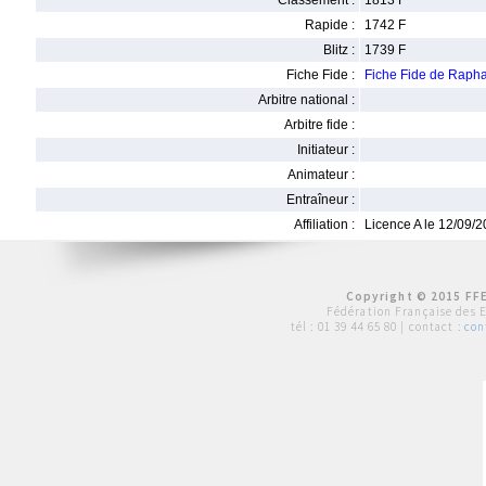
Classement :
1813 F
Rapide :
1742 F
Blitz :
1739 F
Fiche Fide :
Fiche Fide de Rap
Arbitre national :
Arbitre fide :
Initiateur :
Animateur :
Entraîneur :
Affiliation :
Licence A le 12/09/
Copyright © 2015 FFE
Fédération Française des 
tél :
01 39 44 65 80
| contact :
con