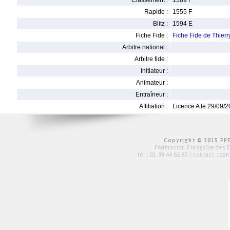
Classement :
1589 F
Rapide :
1555 F
Blitz :
1594 E
Fiche Fide :
Fiche Fide de Thie
Arbitre national :
Arbitre fide :
Initiateur :
Animateur :
Entraîneur :
Affiliation :
Licence A le 29/09/
Copyright © 2015 FFE
Fédération Française des 
tél :
01 39 44 65 80
| contact :
con