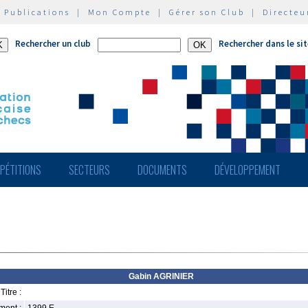
|
Publications
|
Mon Compte
|
Gérer son Club
|
Directeu
Rechercher un club
Rechercher dans le si
PÉTITIONS
SECTEURS
DOCUMENTS
DÉVELOPPEMENT
Gabin AGRINIER
Titre :