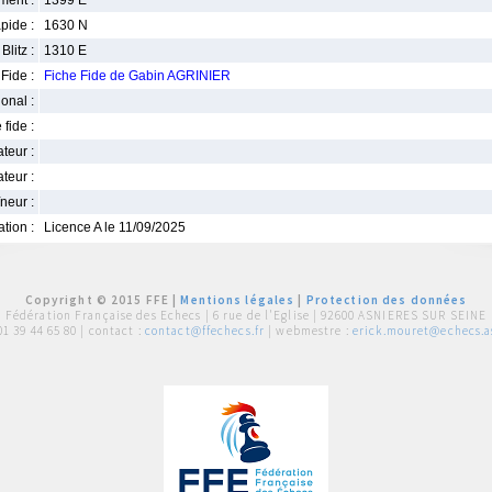
ment :
1399 E
pide :
1630 N
Blitz :
1310 E
Fide :
Fiche Fide de Gabin AGRINIER
ional :
 fide :
iateur :
teur :
neur :
iation :
Licence A le 11/09/2025
Copyright © 2015 FFE |
Mentions légales
|
Protection des données
Fédération Française des Echecs |
6 rue de l'Eglise | 92600 ASNIERES SUR SEINE
01 39 44 65 80
| contact :
contact@ffechecs.fr
| webmestre :
erick.mouret@echecs.as