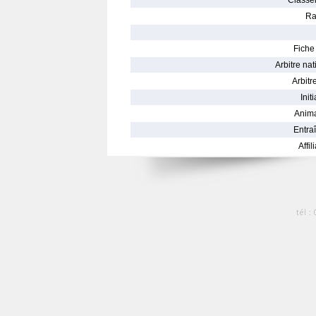
Classe
Ra
Fiche 
Arbitre nat
Arbitre
Init
Anima
Entraî
Affil
tél :