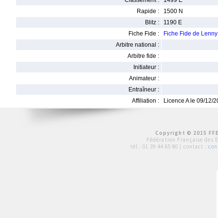
Classement :
1499 E
Rapide :
1500 N
Blitz :
1190 E
Fiche Fide :
Fiche Fide de Len
Arbitre national :
Arbitre fide :
Initiateur :
Animateur :
Entraîneur :
Affiliation :
Licence A le 09/12/
Copyright © 2015 FFE
Fédération Française des 
tél :
01 39 44 65 80
| contact :
con