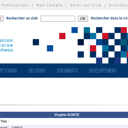
|
Publications
|
Mon Compte
|
Gérer son Club
|
Directeu
Rechercher un club
Rechercher dans le si
PÉTITIONS
SECTEURS
DOCUMENTS
DÉVELOPPEMENT
Virginie BONTE
Titre :