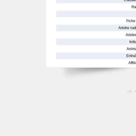
Classe
Ra
Fiche 
Arbitre nat
Arbitre
Init
Anima
Entraî
Affil
tél :