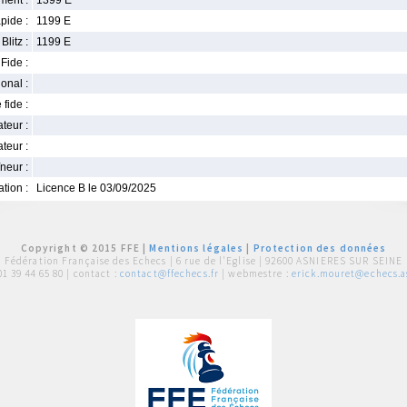
ment :
1399 E
pide :
1199 E
Blitz :
1199 E
Fide :
ional :
 fide :
iateur :
teur :
neur :
iation :
Licence B le 03/09/2025
Copyright © 2015 FFE |
Mentions légales
|
Protection des données
Fédération Française des Echecs |
6 rue de l'Eglise | 92600 ASNIERES SUR SEINE
01 39 44 65 80
| contact :
contact@ffechecs.fr
| webmestre :
erick.mouret@echecs.as