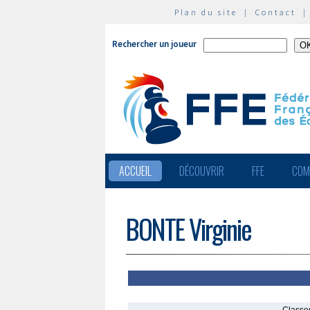
Plan du site
|
Contact
Rechercher un joueur
ACCUEIL
DÉCOUVRIR
FFE
COM
BONTE Virginie