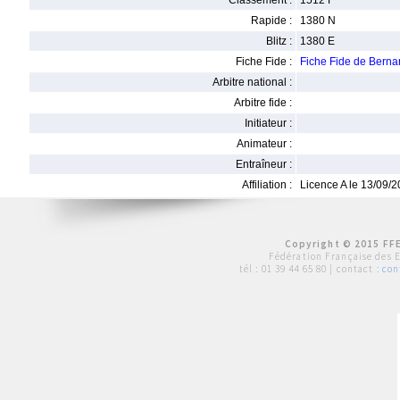
Classement :
1512 F
Rapide :
1380 N
Blitz :
1380 E
Fiche Fide :
Fiche Fide de Ber
Arbitre national :
Arbitre fide :
Initiateur :
Animateur :
Entraîneur :
Affiliation :
Licence A le 13/09/
Copyright © 2015 FFE
Fédération Française des 
tél :
01 39 44 65 80
| contact :
con