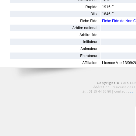
Classement :
1870 F
Rapide :
1915 F
Blitz :
1846 F
Fiche Fide :
Fiche Fide de Noe
Arbitre national :
Arbitre fide :
Initiateur :
Animateur :
Entraîneur :
Affiliation :
Licence A le 13/09/
Copyright © 2015 FFE
Fédération Française des 
tél :
01 39 44 65 80
| contact :
con