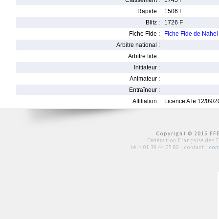
Classement :
1745 F
Rapide :
1506 F
Blitz :
1726 F
Fiche Fide :
Fiche Fide de Nahe
Arbitre national :
Arbitre fide :
Initiateur :
Animateur :
Entraîneur :
Affiliation :
Licence A le 12/09/
Copyright © 2015 FFE
Fédération Française des 
tél :
01 39 44 65 80
| contact :
con