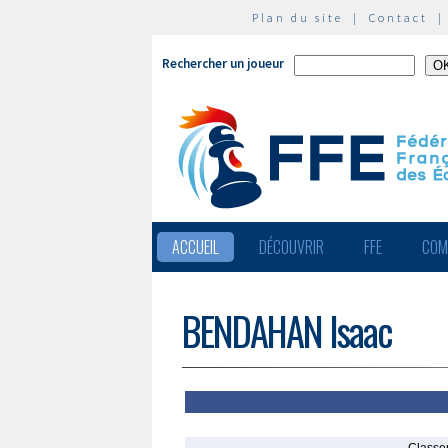
Plan du site
|
Contact
Rechercher un joueur
ACCUEIL
DÉCOUVRIR
FFE
COM
BENDAHAN Isaac