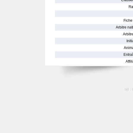
Classe
Ra
Fiche 
Arbitre nat
Arbitre
Init
Anima
Entraî
Affil
tél :