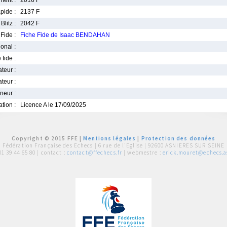
ment :
2016 F
pide :
2137 F
Blitz :
2042 F
Fide :
Fiche Fide de Isaac BENDAHAN
ional :
 fide :
iateur :
teur :
neur :
iation :
Licence A le 17/09/2025
Copyright © 2015 FFE |
Mentions légales
|
Protection des données
Fédération Française des Echecs |
6 rue de l'Eglise | 92600 ASNIERES SUR SEINE
01 39 44 65 80
| contact :
contact@ffechecs.fr
| webmestre :
erick.mouret@echecs.as