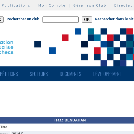
|
Publications
|
Mon Compte
|
Gérer son Club
|
Directeu
Rechercher un club
Rechercher dans le si
PÉTITIONS
SECTEURS
DOCUMENTS
DÉVELOPPEMENT
Isaac BENDAHAN
Titre :