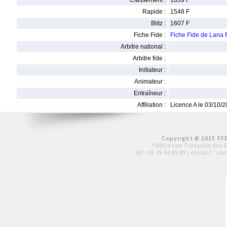
Classement :
1639 F
Rapide :
1548 F
Blitz :
1607 F
Fiche Fide :
Fiche Fide de Lana
Arbitre national :
Arbitre fide :
Initiateur :
Animateur :
Entraîneur :
Affiliation :
Licence A le 03/10/
Copyright © 2015 FFE
Fédération Française des 
tél :
01 39 44 65 80
| contact :
con