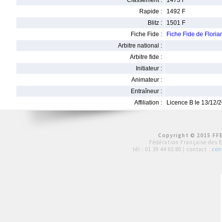
Classement :
1473 F
Rapide :
1492 F
Blitz :
1501 F
Fiche Fide :
Fiche Fide de Flori
Arbitre national :
Arbitre fide :
Initiateur :
Animateur :
Entraîneur :
Affiliation :
Licence B le 13/12/
Copyright © 2015 FFE
Fédération Française des 
tél :
01 39 44 65 80
| contact :
con