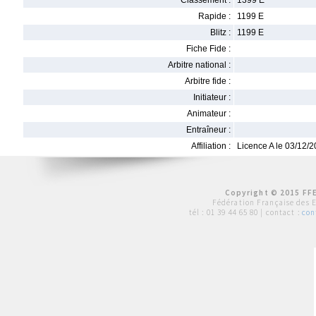
Classement :
1399 E
Rapide :
1199 E
Blitz :
1199 E
Fiche Fide :
Arbitre national :
Arbitre fide :
Initiateur :
Animateur :
Entraîneur :
Affiliation :
Licence A le 03/12/
Copyright © 2015 FFE
Fédération Française des 
tél :
01 39 44 65 80
| contact :
con