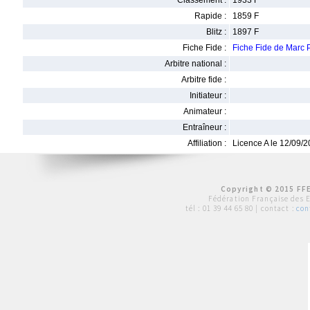
Classement :
1933 F
Rapide :
1859 F
Blitz :
1897 F
Fiche Fide :
Fiche Fide de Ma
Arbitre national :
Arbitre fide :
Initiateur :
Animateur :
Entraîneur :
Affiliation :
Licence A le 12/09/
Copyright © 2015 FFE
Fédération Française des 
tél :
01 39 44 65 80
| contact :
con