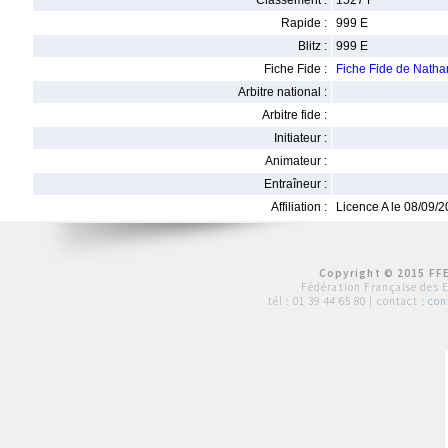
Classement :
1527 F
Rapide :
999 E
Blitz :
999 E
Fiche Fide :
Fiche Fide de Nat
Arbitre national :
Arbitre fide :
Initiateur :
Animateur :
Entraîneur :
Affiliation :
Licence A le 08/09/
Copyright © 2015 FFE
Fédération Française des 
tél :
01 39 44 65 80
| contact :
con