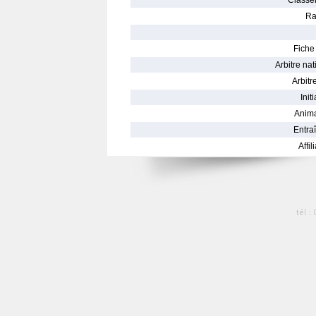
Classe
Ra
Fiche 
Arbitre nat
Arbitre
Init
Anima
Entraî
Affil
tél :