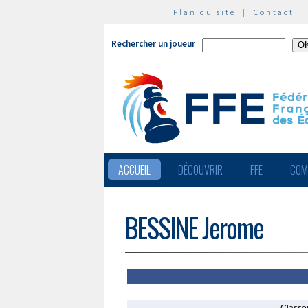
Plan du site
|
Contact
Rechercher un joueur
ACCUEIL
DÉCOUVRIR
FFE
COM
BESSINE Jerome