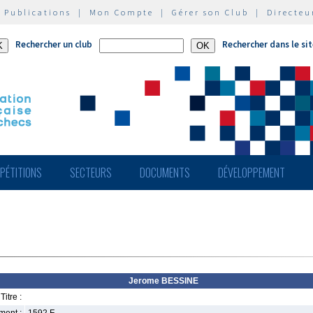
|
Publications
|
Mon Compte
|
Gérer son Club
|
Directeu
Rechercher un club
Rechercher dans le si
PÉTITIONS
SECTEURS
DOCUMENTS
DÉVELOPPEMENT
Jerome BESSINE
Titre :