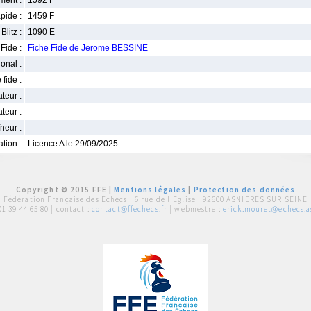
ment :
1592 F
pide :
1459 F
Blitz :
1090 E
Fide :
Fiche Fide de Jerome BESSINE
ional :
 fide :
iateur :
teur :
neur :
iation :
Licence A le 29/09/2025
Copyright © 2015 FFE |
Mentions légales
|
Protection des données
Fédération Française des Echecs |
6 rue de l'Eglise | 92600 ASNIERES SUR SEINE
01 39 44 65 80
| contact :
contact@ffechecs.fr
| webmestre :
erick.mouret@echecs.as