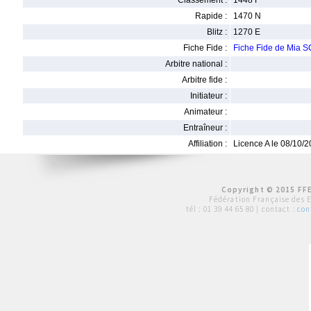
Classement :
1448 F
Rapide :
1470 N
Blitz :
1270 E
Fiche Fide :
Fiche Fide de Mia
Arbitre national :
Arbitre fide :
Initiateur :
Animateur :
Entraîneur :
Affiliation :
Licence A le 08/10/
Copyright © 2015 FFE
Fédération Française des 
tél :
01 39 44 65 80
| contact :
con