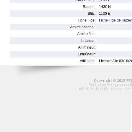
Classement :
1299 E
Rapide :
1430 N
Blitz :
1130 E
Fiche Fide :
Fiche Fide de Kuz
Arbitre national :
Arbitre fide :
Initiateur :
Animateur :
Entraîneur :
Affiliation :
Licence A le 03/10/
Copyright © 2015 FFE
Fédération Française des 
tél :
01 39 44 65 80
| contact :
con