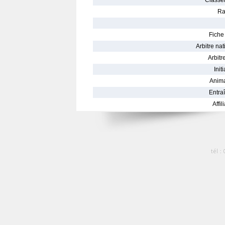
Classe
Ra
Fiche 
Arbitre nat
Arbitre
Init
Anima
Entraî
Affil
tél :