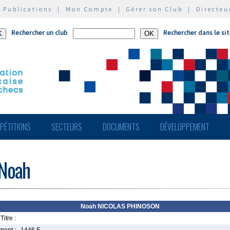
|
Publications
|
Mon Compte
|
Gérer son Club
|
Directeu
Rechercher un club
Rechercher dans le si
PÉTITIONS
SECTEURS
DOCUMENTS
DÉVELOPPEMENT
Noah
Noah NICOLAS PHINOSON
Titre :