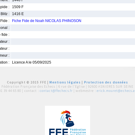
ment :
1446 F
pide :
1509 F
Blitz :
1416 E
Fide :
Fiche Fide de Noah NICOLAS PHINOSON
ional :
 fide :
iateur :
teur :
neur :
iation :
Licence A le 05/09/2025
Copyright © 2015 FFE |
Mentions légales
|
Protection des données
Fédération Française des Echecs |
6 rue de l'Eglise | 92600 ASNIERES SUR SEINE
01 39 44 65 80
| contact :
contact@ffechecs.fr
| webmestre :
erick.mouret@echecs.as