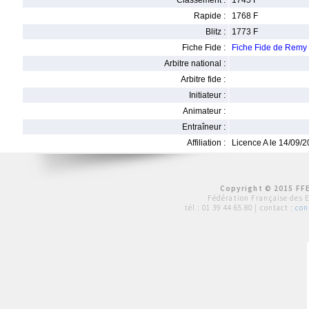
Classement :
1745 F
Rapide :
1768 F
Blitz :
1773 F
Fiche Fide :
Fiche Fide de Rem
Arbitre national :
Arbitre fide :
Initiateur :
Animateur :
Entraîneur :
Affiliation :
Licence A le 14/09/
Copyright © 2015 FFE
Fédération Française des 
tél :
01 39 44 65 80
| contact :
con