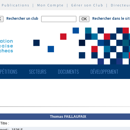
|
Publications
|
Mon Compte
|
Gérer son Club
|
Directeu
Rechercher un club
Rechercher dans le si
PÉTITIONS
SECTEURS
DOCUMENTS
DÉVELOPPEMENT
Thomas FAILLAUFAIX
Titre :