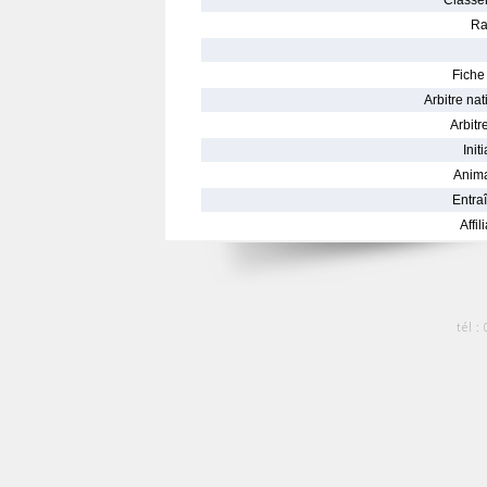
Classe
Ra
Fiche 
Arbitre nat
Arbitre
Init
Anima
Entraî
Affil
tél :