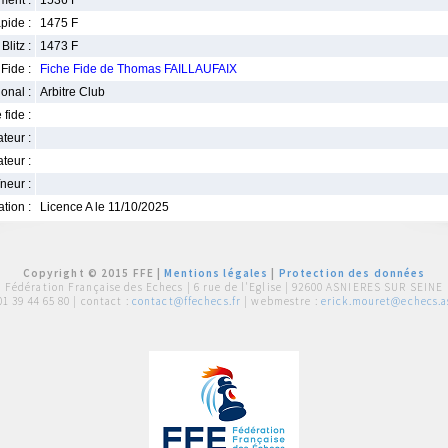
ment :
1536 F
pide :
1475 F
Blitz :
1473 F
Fide :
Fiche Fide de Thomas FAILLAUFAIX
ional :
Arbitre Club
 fide :
iateur :
teur :
neur :
iation :
Licence A le 11/10/2025
Copyright © 2015 FFE |
Mentions légales
|
Protection des données
Fédération Française des Echecs |
6 rue de l'Eglise | 92600 ASNIERES SUR SEINE
01 39 44 65 80
| contact :
contact@ffechecs.fr
| webmestre :
erick.mouret@echecs.as