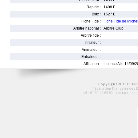
Classement :
1499 F
Rapide :
1498 F
Blitz :
1527 E
Fiche Fide :
Fiche Fide de Mich
Arbitre national :
Arbitre Club
Arbitre fide :
Initiateur :
Animateur :
Entraîneur :
Affiliation :
Licence A le 14/09/
Copyright © 2015 FFE
Fédération Française des 
tél :
01 39 44 65 80
| contact :
con