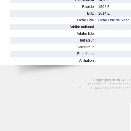
Classement :
1498 F
Rapide :
1504 F
Blitz :
1614 E
Fiche Fide :
Fiche Fide de Noa
Arbitre national :
Arbitre fide :
Initiateur :
Animateur :
Entraîneur :
Affiliation :
Copyright © 2015 FFE
Fédération Française des 
tél :
01 39 44 65 80
| contact :
con