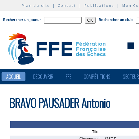
Plan du site
|
Contact
|
Publications
|
Mon C
Rechercher un joueur
Rechercher un club
ACCUEIL
DÉCOUVRIR
FFE
COMPÉTITIONS
SECTEU
BRAVO PAUSADER Antonio
Titre :