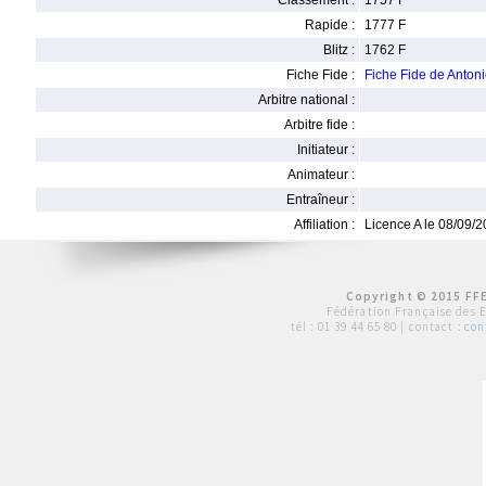
Classement :
1757 F
Rapide :
1777 F
Blitz :
1762 F
Fiche Fide :
Fiche Fide de Ant
Arbitre national :
Arbitre fide :
Initiateur :
Animateur :
Entraîneur :
Affiliation :
Licence A le 08/09/
Copyright © 2015 FFE
Fédération Française des 
tél :
01 39 44 65 80
| contact :
con