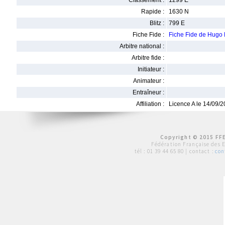
Classement :
1299 E
Rapide :
1630 N
Blitz :
799 E
Fiche Fide :
Fiche Fide de Hu
Arbitre national :
Arbitre fide :
Initiateur :
Animateur :
Entraîneur :
Affiliation :
Licence A le 14/09/
Copyright © 2015 FFE
Fédération Française des 
tél :
01 39 44 65 80
| contact :
con