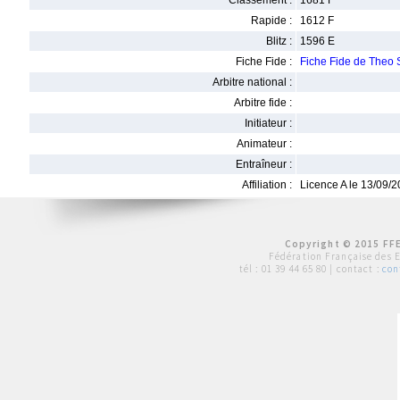
Classement :
1681 F
Rapide :
1612 F
Blitz :
1596 E
Fiche Fide :
Fiche Fide de Theo
Arbitre national :
Arbitre fide :
Initiateur :
Animateur :
Entraîneur :
Affiliation :
Licence A le 13/09/
Copyright © 2015 FFE
Fédération Française des 
tél :
01 39 44 65 80
| contact :
con