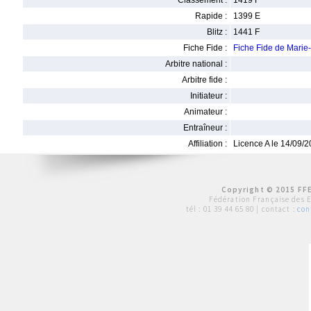
Classement :
1419 F
Rapide :
1399 E
Blitz :
1441 F
Fiche Fide :
Fiche Fide de Marie
Arbitre national :
Arbitre fide :
Initiateur :
Animateur :
Entraîneur :
Affiliation :
Licence A le 14/09/
Copyright © 2015 FFE
Fédération Française des 
tél :
01 39 44 65 80
| contact :
con