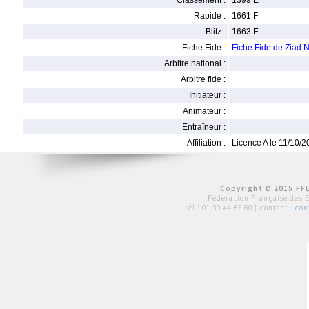
Classement :
1399 E
Rapide :
1661 F
Blitz :
1663 E
Fiche Fide :
Fiche Fide de Zia
Arbitre national :
Arbitre fide :
Initiateur :
Animateur :
Entraîneur :
Affiliation :
Licence A le 11/10/
Copyright © 2015 FFE
Fédération Française des 
tél :
01 39 44 65 80
| contact :
con