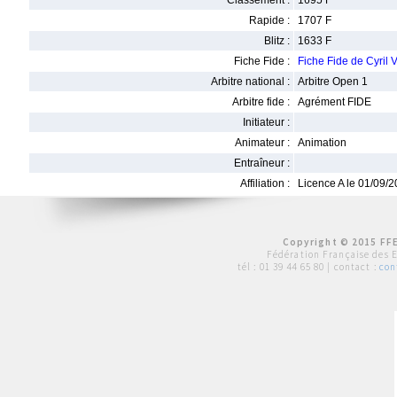
Classement :
1695 F
Rapide :
1707 F
Blitz :
1633 F
Fiche Fide :
Fiche Fide de Cyril
Arbitre national :
Arbitre Open 1
Arbitre fide :
Agrément FIDE
Initiateur :
Animateur :
Animation
Entraîneur :
Affiliation :
Licence A le 01/09/
Copyright © 2015 FFE
Fédération Française des 
tél :
01 39 44 65 80
| contact :
con