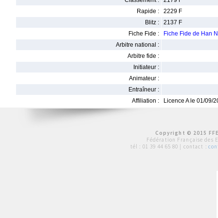
Classement :
2179 F
Rapide :
2229 F
Blitz :
2137 F
Fiche Fide :
Fiche Fide de Han
Arbitre national :
Arbitre fide :
Initiateur :
Animateur :
Entraîneur :
Affiliation :
Licence A le 01/09/
Copyright © 2015 FFE
Fédération Française des 
tél :
01 39 44 65 80
| contact :
con