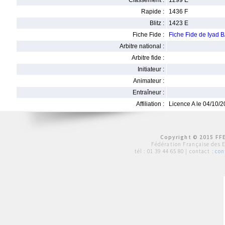
Classement :
1299 E
Rapide :
1436 F
Blitz :
1423 E
Fiche Fide :
Fiche Fide de Iyad
Arbitre national :
Arbitre fide :
Initiateur :
Animateur :
Entraîneur :
Affiliation :
Licence A le 04/10/
Copyright © 2015 FFE
Fédération Française des 
tél :
01 39 44 65 80
| contact :
con