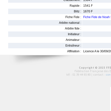
Classement :
1584 F
Rapide :
1541 F
Blitz :
1670 F
Fiche Fide :
Fiche Fide de Noah
Arbitre national :
Arbitre fide :
Initiateur :
Animateur :
Entraîneur :
Affiliation :
Licence A le 30/09/
Copyright © 2015 FFE
Fédération Française des 
tél :
01 39 44 65 80
| contact :
con