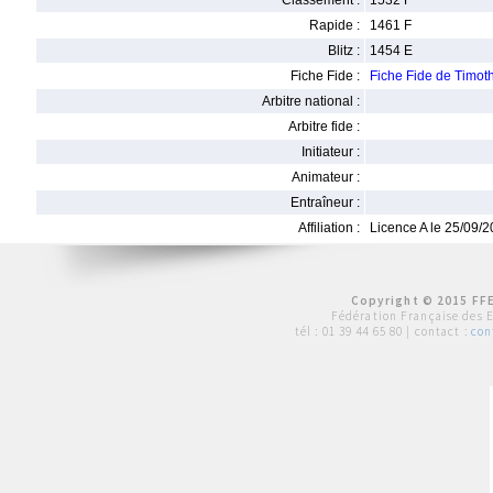
Classement :
1532 F
Rapide :
1461 F
Blitz :
1454 E
Fiche Fide :
Fiche Fide de Timo
Arbitre national :
Arbitre fide :
Initiateur :
Animateur :
Entraîneur :
Affiliation :
Licence A le 25/09/
Copyright © 2015 FFE
Fédération Française des 
tél :
01 39 44 65 80
| contact :
con