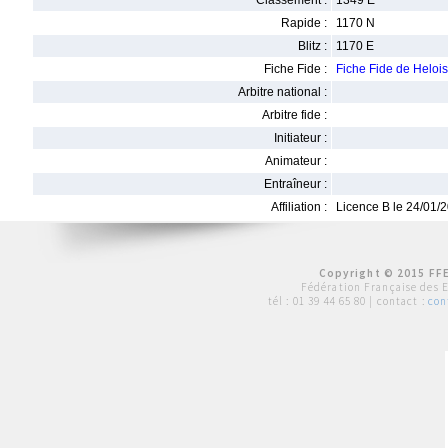
Classement :
1349 E
Rapide :
1170 N
Blitz :
1170 E
Fiche Fide :
Fiche Fide de Helo
Arbitre national :
Arbitre fide :
Initiateur :
Animateur :
Entraîneur :
Affiliation :
Licence B le 24/01/
Copyright © 2015 FFE
Fédération Française des 
tél :
01 39 44 65 80
| contact :
con