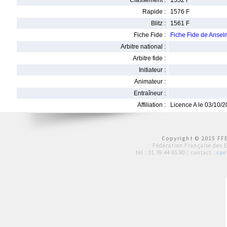
Classement :
1552 F
Rapide :
1576 F
Blitz :
1561 F
Fiche Fide :
Fiche Fide de Ans
Arbitre national :
Arbitre fide :
Initiateur :
Animateur :
Entraîneur :
Affiliation :
Licence A le 03/10/
Copyright © 2015 FFE
Fédération Française des 
tél :
01 39 44 65 80
| contact :
con