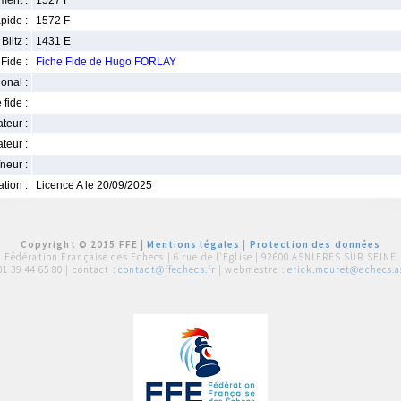
ment :
1527 F
pide :
1572 F
Blitz :
1431 E
Fide :
Fiche Fide de Hugo FORLAY
ional :
 fide :
iateur :
teur :
neur :
iation :
Licence A le 20/09/2025
Copyright © 2015 FFE |
Mentions légales
|
Protection des données
Fédération Française des Echecs |
6 rue de l'Eglise | 92600 ASNIERES SUR SEINE
01 39 44 65 80
| contact :
contact@ffechecs.fr
| webmestre :
erick.mouret@echecs.as