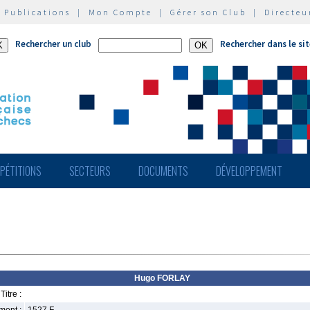
|
Publications
|
Mon Compte
|
Gérer son Club
|
Directeu
Rechercher un club
Rechercher dans le si
PÉTITIONS
SECTEURS
DOCUMENTS
DÉVELOPPEMENT
Hugo FORLAY
Titre :