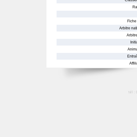
Classe
Ra
Fiche 
Arbitre nat
Arbitre
Init
Anima
Entraî
Affil
tél :