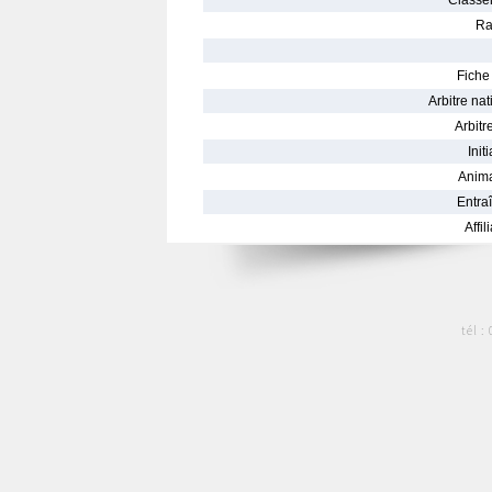
Classe
Ra
Fiche 
Arbitre nat
Arbitre
Init
Anima
Entraî
Affil
tél :