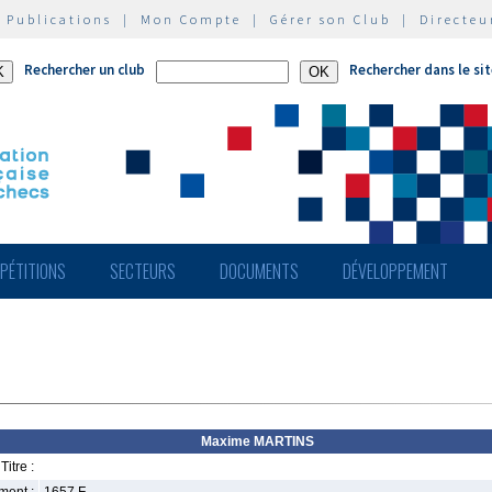
|
Publications
|
Mon Compte
|
Gérer son Club
|
Directeu
Rechercher un club
Rechercher dans le si
PÉTITIONS
SECTEURS
DOCUMENTS
DÉVELOPPEMENT
Maxime MARTINS
Titre :