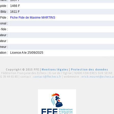
ment :
1657 F
pide :
1466 F
Blitz :
1611 F
Fide :
Fiche Fide de Maxime MARTINS
ional :
 fide :
iateur :
teur :
neur :
iation :
Licence A le 25/09/2025
Copyright © 2015 FFE |
Mentions légales
|
Protection des données
Fédération Française des Echecs |
6 rue de l'Eglise | 92600 ASNIERES SUR SEINE
01 39 44 65 80
| contact :
contact@ffechecs.fr
| webmestre :
erick.mouret@echecs.as