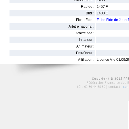
Classement :
1488 F
Rapide :
1457 F
Blitz :
1408 E
Fiche Fide :
Fiche Fide de Jean
Arbitre national :
Arbitre fide :
Initiateur :
Animateur :
Entraîneur :
Affiliation :
Licence A le 01/09/
Copyright © 2015 FFE
Fédération Française des 
tél :
01 39 44 65 80
| contact :
con