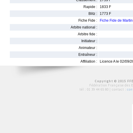
Classement :
1739 F
Rapide :
1833 F
Blitz :
1773 F
Fiche Fide :
Fiche Fide de Marti
Arbitre national :
Arbitre fide :
Initiateur :
Animateur :
Entraîneur :
Affiliation :
Licence A le 02/09/
Copyright © 2015 FFE
Fédération Française des 
tél :
01 39 44 65 80
| contact :
con