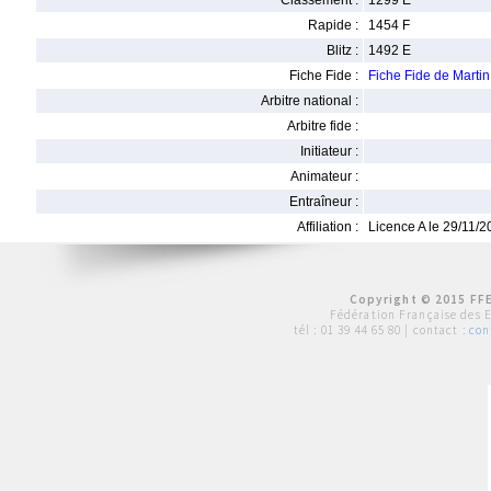
Classement :
1299 E
Rapide :
1454 F
Blitz :
1492 E
Fiche Fide :
Fiche Fide de Mart
Arbitre national :
Arbitre fide :
Initiateur :
Animateur :
Entraîneur :
Affiliation :
Licence A le 29/11/
Copyright © 2015 FFE
Fédération Française des 
tél :
01 39 44 65 80
| contact :
con