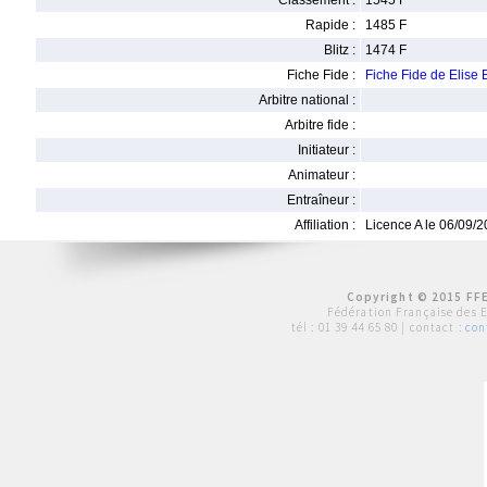
Classement :
1545 F
Rapide :
1485 F
Blitz :
1474 F
Fiche Fide :
Fiche Fide de Elis
Arbitre national :
Arbitre fide :
Initiateur :
Animateur :
Entraîneur :
Affiliation :
Licence A le 06/09/
Copyright © 2015 FFE
Fédération Française des 
tél :
01 39 44 65 80
| contact :
con