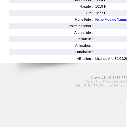
Classement :
1684 F
Rapide :
1619 F
Blitz :
1677 F
Fiche Fide :
Fiche Fide de Yanni
Arbitre national :
Arbitre fide :
Initiateur :
Animateur :
Entraîneur :
Affiliation :
Licence A le 30/09/
Copyright © 2015 FFE
Fédération Française des 
tél :
01 39 44 65 80
| contact :
con