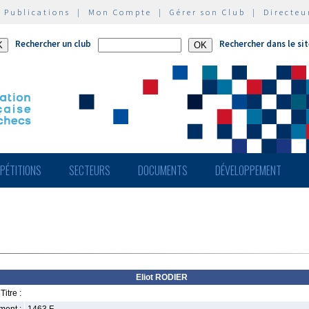
|
Publications
|
Mon Compte
|
Gérer son Club
|
Directeu
Rechercher un club
Rechercher dans le si
PÉTITIONS
SECTEURS
DOCUMENTS
DÉVELOPPEMENT
Eliot RODIER
Titre :