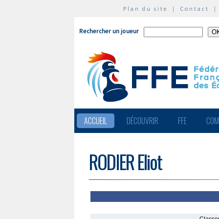
Plan du site
|
Contact
Rechercher un joueur
ACCUEIL
DÉCOUVRIR
FFE
COM
RODIER Eliot