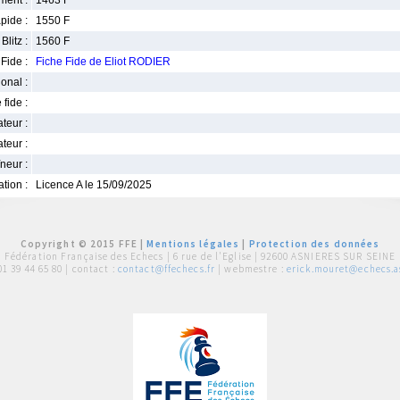
ment :
1463 F
pide :
1550 F
Blitz :
1560 F
Fide :
Fiche Fide de Eliot RODIER
ional :
 fide :
iateur :
teur :
neur :
iation :
Licence A le 15/09/2025
Copyright © 2015 FFE |
Mentions légales
|
Protection des données
Fédération Française des Echecs |
6 rue de l'Eglise | 92600 ASNIERES SUR SEINE
01 39 44 65 80
| contact :
contact@ffechecs.fr
| webmestre :
erick.mouret@echecs.as