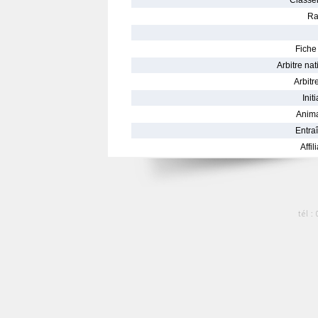
Classe
Ra
Fiche 
Arbitre nat
Arbitre
Init
Anima
Entraî
Affil
tél :