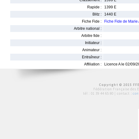
Classement :
1399 E
Rapide :
1399 E
Blitz :
1440 E
Fiche Fide :
Fiche Fide de Mari
Arbitre national :
Arbitre fide :
Initiateur :
Animateur :
Entraîneur :
Affiliation :
Licence A le 02/09/
Copyright © 2015 FFE
Fédération Française des 
tél :
01 39 44 65 80
| contact :
con